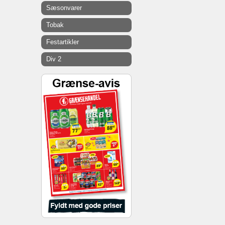
Sæsonvarer
Tobak
Festartikler
Div 2