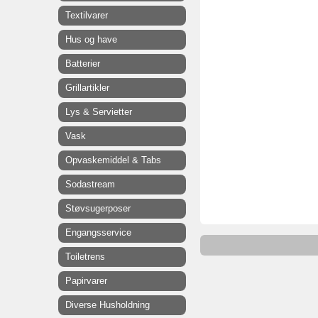
Textilvarer
Hus og have
Batterier
Grillartikler
Lys & Servietter
Vask
Opvaskemiddel & Tabs
Sodastream
Støvsugerposer
Engangsservice
Toiletrens
Papirvarer
Diverse Husholdning