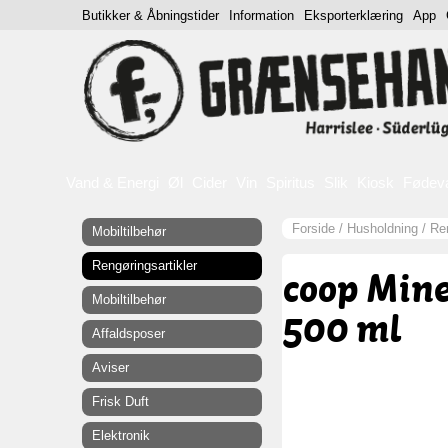
Butikker & Åbningstider
Information
Eksporterklæring
App
Vand & Energi
Øl
Cider
Vin
Spiritus
Slik
Kiosk
Fødev
Forside
/
Husholdning
/
Ren
Mobiltilbehør
Rengøringsartikler
coop Mine
Mobiltilbehør
500 ml
Affaldsposer
Aviser
Frisk Duft
Elektronik