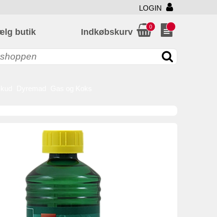
LOGIN
0
ælg butik
Indkøbskurv
skud
Dyremad
Gas og Koks