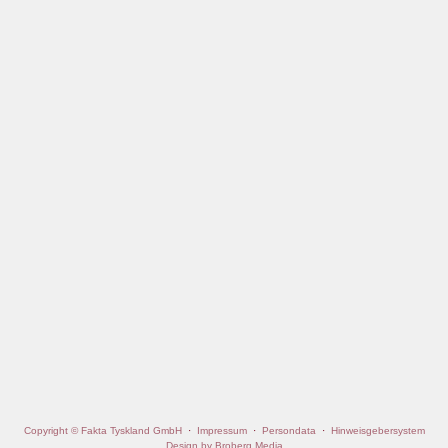
Copyright © Fakta Tyskland GmbH
·
Impressum
·
Persondata
·
Hinweisgebersystem
Design by Broberg Media