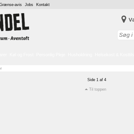
Grænse-avis
Jobs
Kontakt
V
arer
Køl og Frost
Personlig Pleje
Husholdning
Helsekost & Kosttil
r
Side 1 af 4
Til toppen