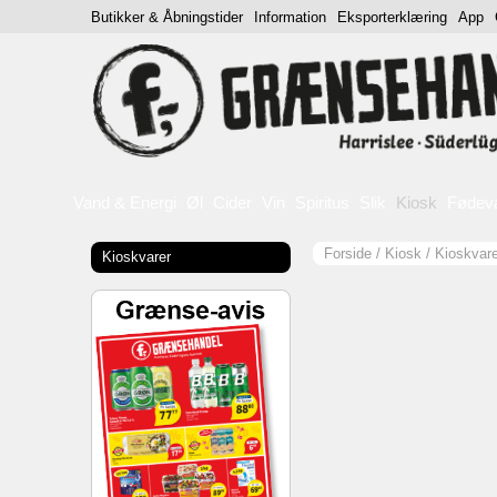
Butikker & Åbningstider
Information
Eksporterklæring
App
Vand & Energi
Øl
Cider
Vin
Spiritus
Slik
Kiosk
Fødev
Forside
/
Kiosk
/
Kioskvare
Kioskvarer