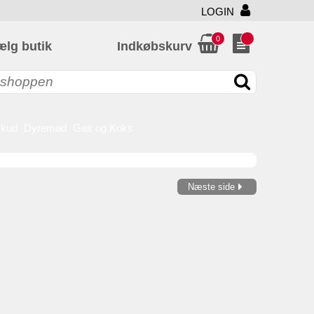
LOGIN
0
ælg butik
Indkøbskurv
skud
Dyremad
Gas og Koks
Næste side