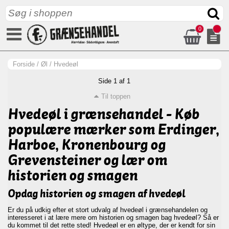
0
Forside
/
Øl
/
Hvedeøl
Side 1 af 1
Til toppen
Hvedeøl i grænsehandel - Køb
populære mærker som Erdinger,
Harboe, Kronenbourg og
Grevensteiner og lær om
historien og smagen
Opdag historien og smagen af hvedeøl
Er du på udkig efter et stort udvalg af hvedeøl i grænsehandelen og
interesseret i at lære mere om historien og smagen bag hvedeøl? Så er
du kommet til det rette sted! Hvedeøl er en øltype, der er kendt for sin