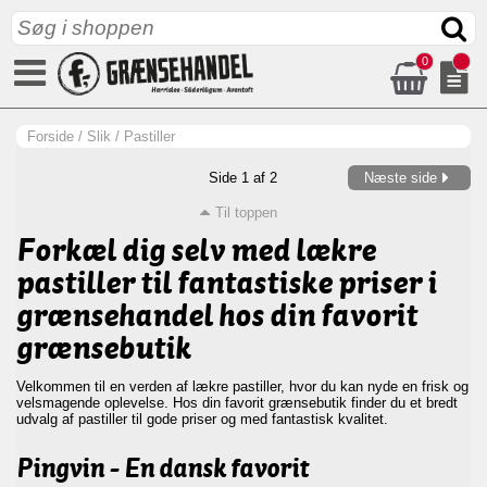
0
Forside
/
Slik
/
Pastiller
Side 1 af 2
Næste side
Til toppen
Forkæl dig selv med lækre
pastiller til fantastiske priser i
grænsehandel hos din favorit
grænsebutik
Velkommen til en verden af lækre pastiller, hvor du kan nyde en frisk og
velsmagende oplevelse. Hos din favorit grænsebutik finder du et bredt
udvalg af pastiller til gode priser og med fantastisk kvalitet.
Pingvin - En dansk favorit