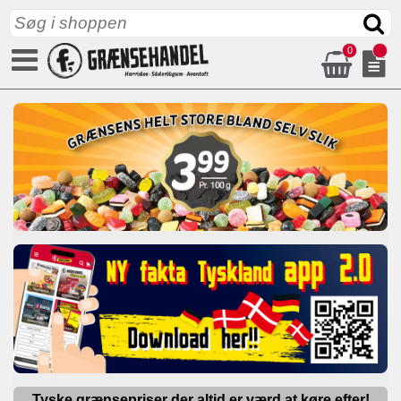
0
Tyske grænsepriser der altid er værd at køre efter!