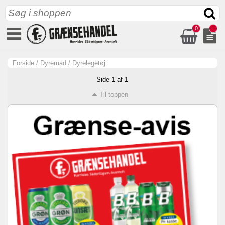
0
Forside
/
Dyremad
/
Dyrelegetøj
Side 1 af 1
Til toppen