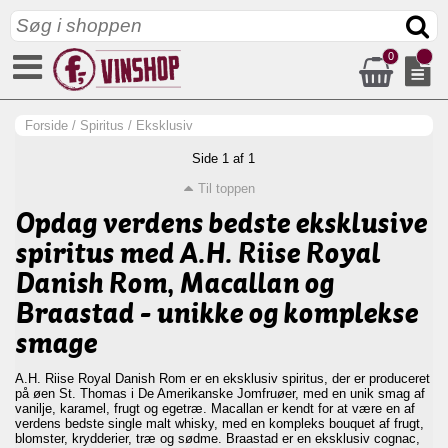
0
Forside
/
Spiritus
/
Eksklusiv
Side 1 af 1
Til toppen
Opdag verdens bedste eksklusive
spiritus med A.H. Riise Royal
Danish Rom, Macallan og
Braastad - unikke og komplekse
smage
A.H. Riise Royal Danish Rom er en eksklusiv spiritus, der er produceret
på øen St. Thomas i De Amerikanske Jomfruøer, med en unik smag af
vanilje, karamel, frugt og egetræ. Macallan er kendt for at være en af
verdens bedste single malt whisky, med en kompleks bouquet af frugt,
blomster, krydderier, træ og sødme. Braastad er en eksklusiv cognac,