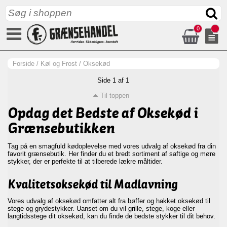
0
Forside
/
Køl og Frost
/
Oksekød
Side 1 af 1
Til toppen
Opdag det Bedste af Oksekød i
Grænsebutikken
Tag på en smagfuld kødoplevelse med vores udvalg af oksekød fra din
favorit grænsebutik. Her finder du et bredt sortiment af saftige og møre
stykker, der er perfekte til at tilberede lækre måltider.
Kvalitetsoksekød til Madlavning
Vores udvalg af oksekød omfatter alt fra bøffer og hakket oksekød til
stege og grydestykker. Uanset om du vil grille, stege, koge eller
langtidsstege dit oksekød, kan du finde de bedste stykker til dit behov.