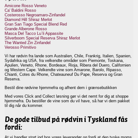
Amicone Rosso Veneto
Ca' Baldini Rosso
Costerosso Negroamaro-Zinfandel
Diamond Hill Shiraz Merlot
Gran San Tiago Special Blend Red
Grande Alberone Rosso
Masca Del Tacco Lu´li Appassite
Silverboom Special Reserva Shiraz Merlot
The Wanted Zin Zinfandel
Verosso Primitivo
Vi har rødvin fra lande som Australien, Chile, Frankrig, Italien, Spanien,
Sydafrika og USA, fra velkendte områder som Piemonte, Toskana,
Apulien, Veneto, Rhone, Bordeaux, Rioja, Ribera del Duero, Californien
og Western Cape. Velkendte vine som Amarone, Barolo, Ripasso,
Chianti, Cotes du Rhone, Chateauneuf Du Pape, Reserva og Gran
Reserva.
Bestil dine rødvine hjemmefra og afhent dem i grænsebutikken
Med vores Click and Collect løsning gør vi det nemt for dig at shoppe
hjemmefra. Du bestiller de vine som du vil have, så har vi dem pakket
til dig når du kommer.
De gode tilbud på rødvin i Tyskland fås
fordi:
At vi handler stort ind hos vores leverandør og fordi at den tyske moms