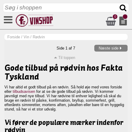
0
Forside
/
Vin
/
Rødvin
Side 1 af 7
Næste side
Til toppen
Gode tilbud på rødvin hos Fakta
Tyskland
Vi har altid et godt tilbud på en rødvin. Så hold øje med vores forside
eller
tilbudsavisen
for at se de gode tilbud på rødvin. Vi kommer
jævnligt med nye tilbud. Vi har rødvine til enhver lejlighed så skal du
bruge en rødvin til påske, konfirmation, bryllup, sommerfest, grill,
efterårets simreretter, mortens aften, juleaften eller bare til en hyggelig
stund, så har vi et stor udvalg.
Vi fører de populære mærker indenfor
rødvin