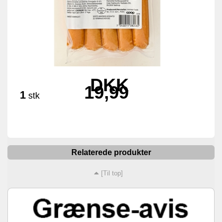
DKK
19,99
1
stk
Relaterede produkter
[Til top]