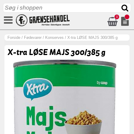
0
Forside
/
Fødevarer
/
Konserves
/
X-tra LØSE MAJS 300/385 g
X-tra LØSE MAJS 300/385 g