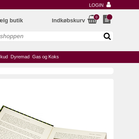
LOGIN
0
ælg butik
Indkøbskurv
skud
Dyremad
Gas og Koks