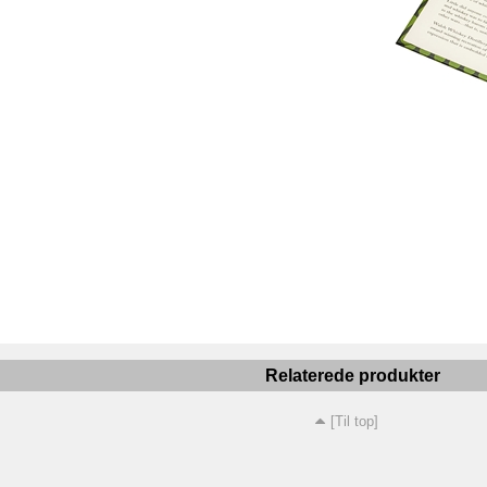
Relaterede produkter
[Til top]