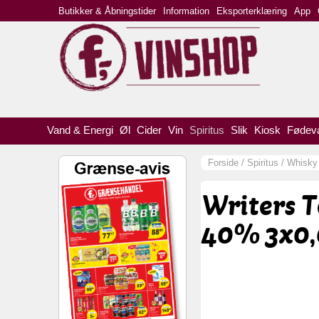
Butikker & Åbningstider
Information
Eksporterklæring
App
Vand & Energi
Øl
Cider
Vin
Spiritus
Slik
Kiosk
Fødev
Forside
/
Spiritus
/
Whisky
Writers T
40% 3x0,