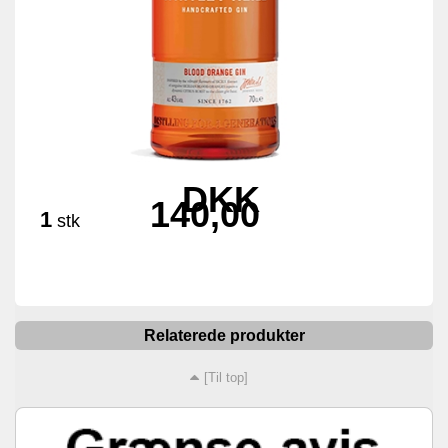
DKK
140,00
1
stk
Relaterede produkter
[Til top]