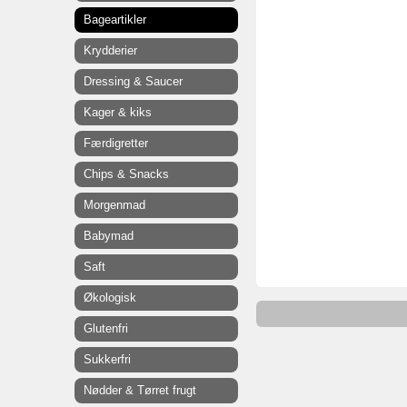
Bageartikler
Krydderier
Dressing & Saucer
Kager & kiks
Færdigretter
Chips & Snacks
Morgenmad
Babymad
Saft
Økologisk
Glutenfri
Sukkerfri
Nødder & Tørret frugt