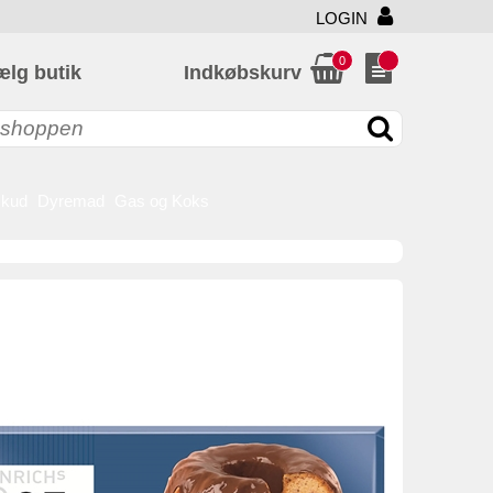
LOGIN
0
ælg butik
Indkøbskurv
skud
Dyremad
Gas og Koks