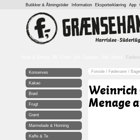
Butikker & Åbningstider
Information
Eksporterklæring
App
Vand & Energi
Øl
Cider
Vin
Spiritus
Slik
Kiosk
Fødev
Forside
/
Fødevarer
/
Bagea
Konserves
Kakao
Weinrich 
Brød
Menage au
Frugt
Grønt
Marmelade & Honning
Kaffe & Te