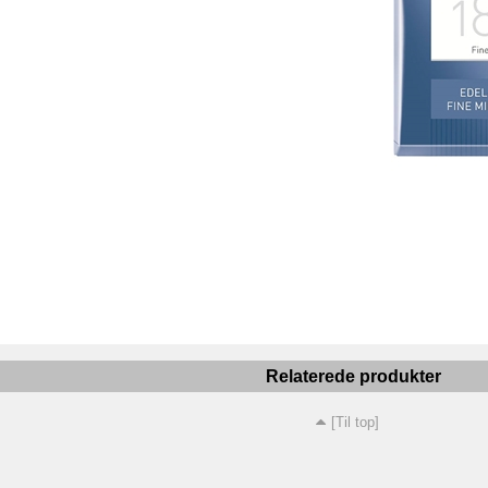
Relaterede produkter
[Til top]