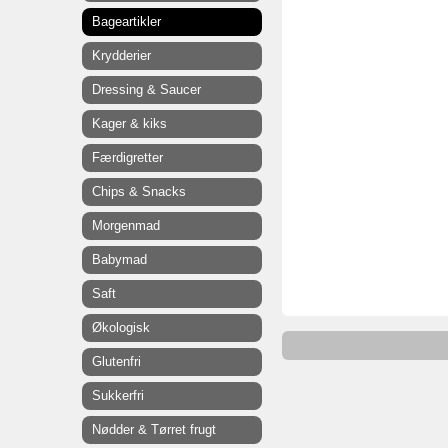
Bageartikler
Krydderier
Dressing & Saucer
Kager & kiks
Færdigretter
Chips & Snacks
Morgenmad
Babymad
Saft
Økologisk
Glutenfri
Sukkerfri
Nødder & Tørret frugt