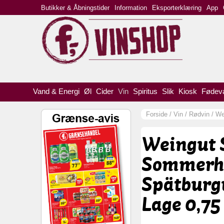
Butikker & Åbningstider
Information
Eksporterklæring
App
Vand & Energi
Øl
Cider
Vin
Spiritus
Slik
Kiosk
Fødev
Forside
/
Vin
/
Rødvin
/
We
Weingut 
Sommerh
Spätburg
Lage 0,75 