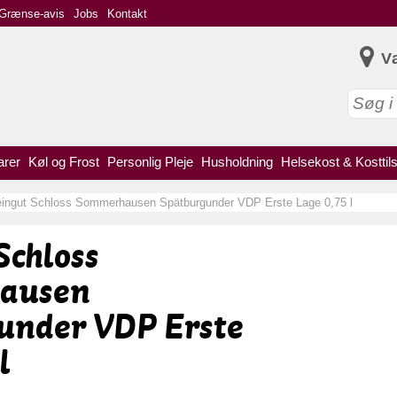
Grænse-avis
Jobs
Kontakt
V
arer
Køl og Frost
Personlig Pleje
Husholdning
Helsekost & Kosttil
ingut Schloss Sommerhausen Spätburgunder VDP Erste Lage 0,75 l
Schloss
ausen
under VDP Erste
l