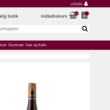
LOGIN
0
ælg butik
Indkøbskurv
skud
Dyremad
Gas og Koks