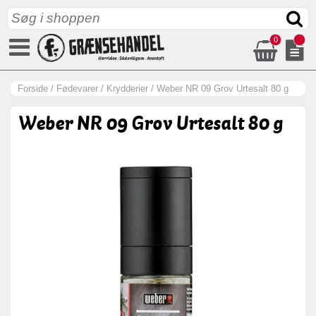
0
Forside
/
Fødevarer
/
Krydderier
/
Weber NR 09 Grov Urtesalt 80 g
Weber NR 09 Grov Urtesalt 80 g