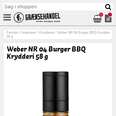
0
Forside
/
Fødevarer
/
Krydderier
/
Weber NR 04 Burger BBQ Krydderi
58 g
Weber NR 04 Burger BBQ
Krydderi 58 g