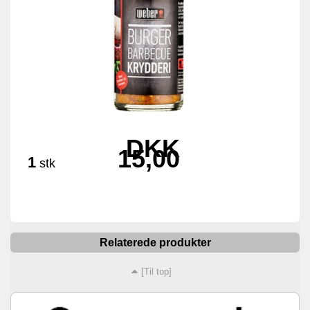
DKK
15,00
1
stk
Relaterede produkter
[Til top]