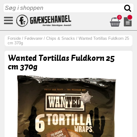
0
Forside
/
Fødevarer
/
Chips & Snacks
/
Wanted Tortillas Fuldkorn 25
cm 370g
Wanted Tortillas Fuldkorn 25
cm 370g