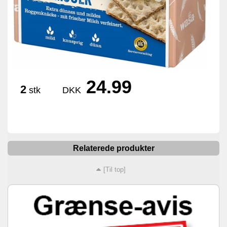
24.99
2
stk
DKK
Relaterede produkter
[Til top]