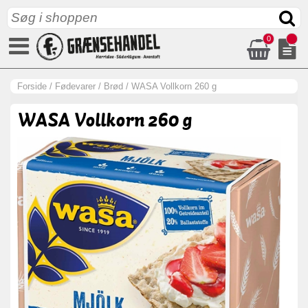
0
Forside
/
Fødevarer
/
Brød
/
WASA Vollkorn 260 g
WASA Vollkorn 260 g