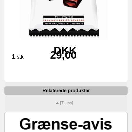
DKK
29,00
1
stk
Relaterede produkter
[Til top]