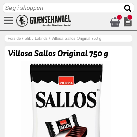
0
Forside
/
Slik
/
Lakrids
/
Villosa Sallos Original 750 g
Villosa Sallos Original 750 g