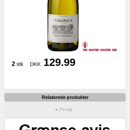
129.99
2
stk
DKK
Relaterede produkter
[Til top]