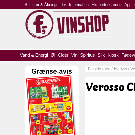
Butikker & Åbningstider
Information
Eksporterklæring
App
Vand & Energi
Øl
Cider
Vin
Spiritus
Slik
Kiosk
Fødev
Forside
/
Vin
/
Hvidvin
/
Ve
Verosso C