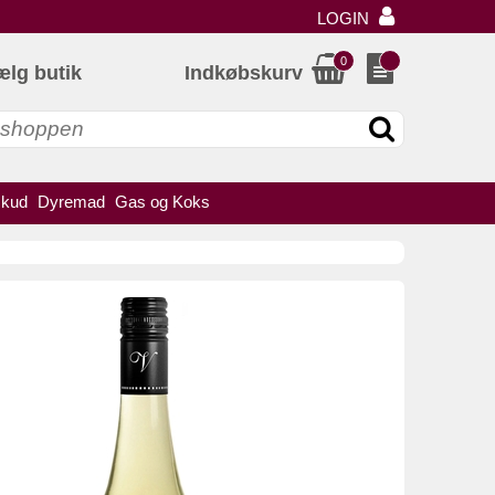
LOGIN
0
ælg butik
Indkøbskurv
skud
Dyremad
Gas og Koks