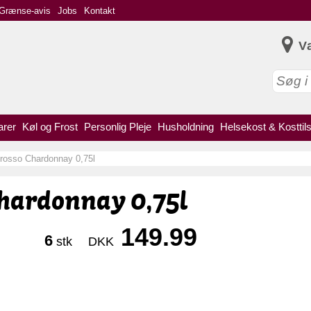
Grænse-avis
Jobs
Kontakt
V
arer
Køl og Frost
Personlig Pleje
Husholdning
Helsekost & Kosttil
rosso Chardonnay 0,75l
hardonnay 0,75l
149.99
6
stk
DKK