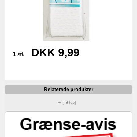
DKK 9,99
1
stk
Relaterede produkter
[Til top]