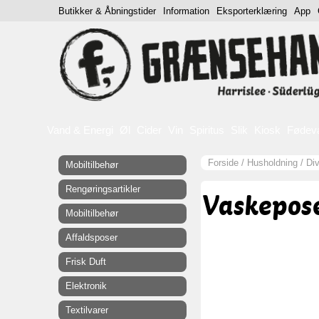
Butikker & Åbningstider
Information
Eksporterklæring
App
Vand & Energi
Øl
Cider
Vin
Spiritus
Slik
Kiosk
Fødev
Forside
/
Husholdning
/
Di
Mobiltilbehør
Rengøringsartikler
Vaskepos
Mobiltilbehør
Affaldsposer
Frisk Duft
Elektronik
Textilvarer