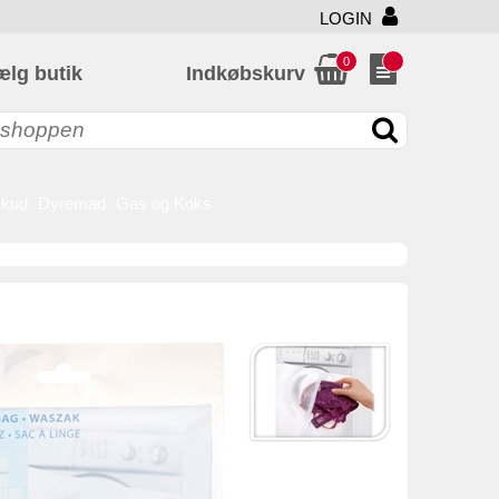
LOGIN
0
ælg butik
Indkøbskurv
skud
Dyremad
Gas og Koks