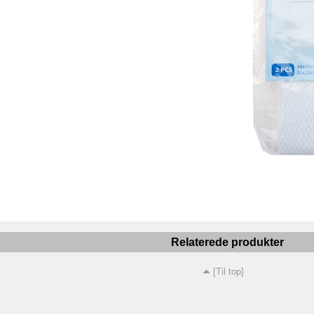
Relaterede produkter
[Til top]