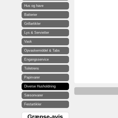
Hus og have
Batterier
Grillartikler
Lys & Servietter
Vask
Opvaskemiddel & Tabs
Engangsservice
Toiletrens
Papirvarer
Diverse Husholdning
Sæsonvarer
Festartikler