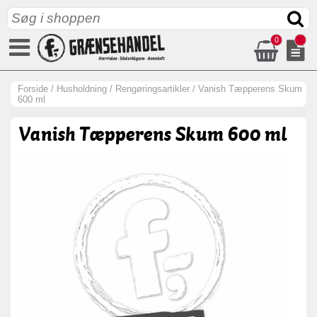
0
Forside
/
Husholdning
/
Rengøringsartikler
/
Vanish Tæpperens Skum
600 ml
Vanish Tæpperens Skum 600 ml