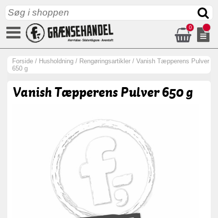
0
Forside
/
Husholdning
/
Rengøringsartikler
/
Vanish Tæpperens Pulver
650 g
Vanish Tæpperens Pulver 650 g