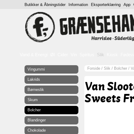
Butikker & Åbningstider
Information
Eksporterklæring
App
Vand & Energi
Øl
Cider
Vin
Spiritus
Slik
Kiosk
Fødev
Forside
/
Slik
/
Bolcher
/
V
Vingummi
Lakrids
Van Sloot
Børneslik
Sweets Fr
Skum
Bolcher
Blandinger
Chokolade