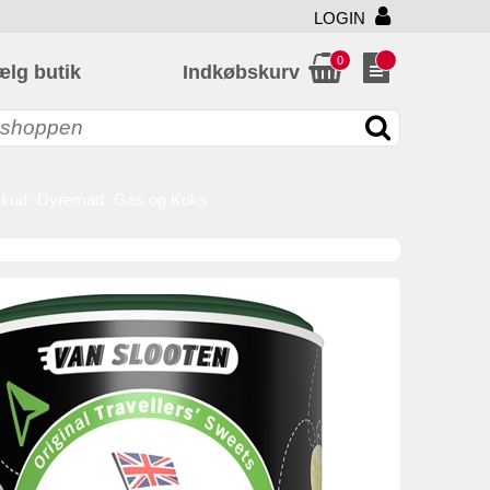
LOGIN
0
ælg butik
Indkøbskurv
skud
Dyremad
Gas og Koks