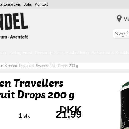
Grænse-avis
Jobs
Kontakt
V
arer
Køl og Frost
Personlig Pleje
Husholdning
Helsekost & Kosttil
an Slooten Travellers Sweets Fruit Drops 200 g
en Travellers
uit Drops 200 g
DKK
21,99
1
stk