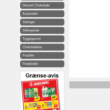
Dessert Chokolade
Karameller
Stænger
Slikkepinde
Tyggegummi
Chokoladebar
Pastiller
Flødeboller