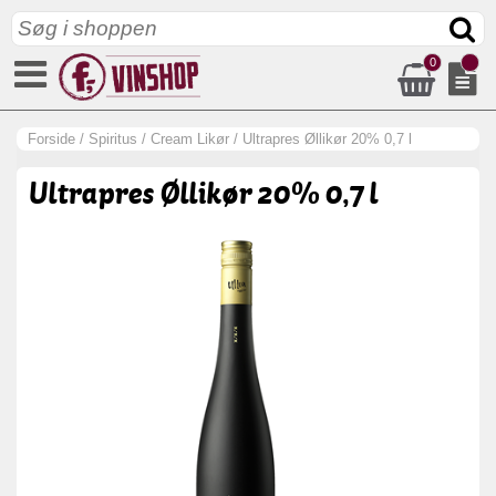
0
Forside
/
Spiritus
/
Cream Likør
/
Ultrapres Øllikør 20% 0,7 l
Ultrapres Øllikør 20% 0,7 l