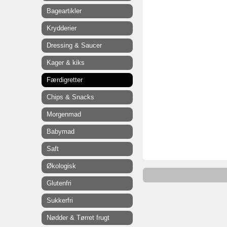
Bageartikler
Krydderier
Dressing & Saucer
Kager & kiks
Færdigretter
Chips & Snacks
Morgenmad
Babymad
Saft
Økologisk
Glutenfri
Sukkerfri
Nødder & Tørret frugt