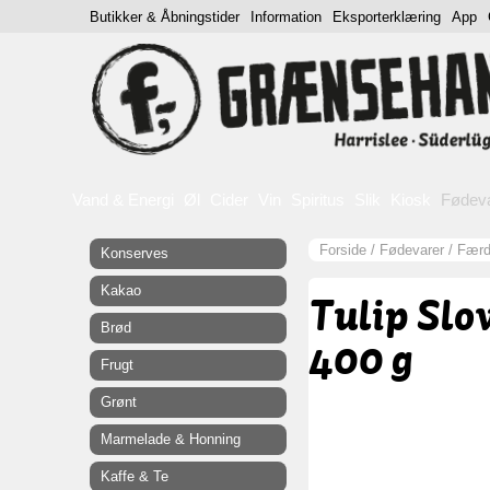
Butikker & Åbningstider
Information
Eksporterklæring
App
Vand & Energi
Øl
Cider
Vin
Spiritus
Slik
Kiosk
Fødev
Forside
/
Fødevarer
/
Færdi
Konserves
Kakao
Tulip Sl
Brød
400 g
Frugt
Grønt
Marmelade & Honning
Kaffe & Te