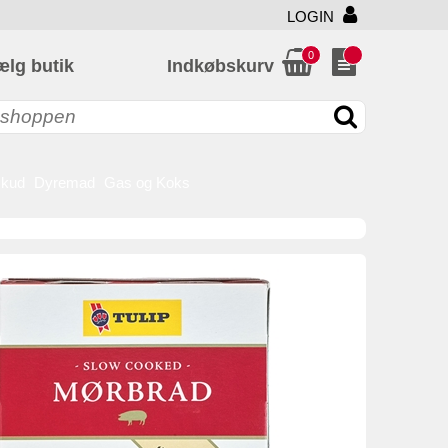
LOGIN
0
ælg butik
Indkøbskurv
skud
Dyremad
Gas og Koks