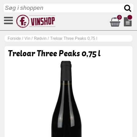
0
Forside
/
Vin
/
Rødvin
/
Treloar Three Peaks 0,75 l
Treloar Three Peaks 0,75 l