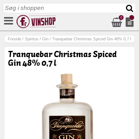
0
Forside
/
Spiritus
/
Gin
/
Tranquebar Christmas Spiced Gin 48% 0,7 l
Tranquebar Christmas Spiced
Gin 48% 0,7 l