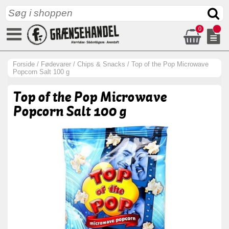
0
Forside
/
Fødevarer
/
Chips & Snacks
/
Top of the Pop Microwave
Popcorn Salt 100 g
Top of the Pop Microwave
Popcorn Salt 100 g