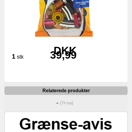
DKK
39,99
1
stk
Relaterede produkter
[Til top]