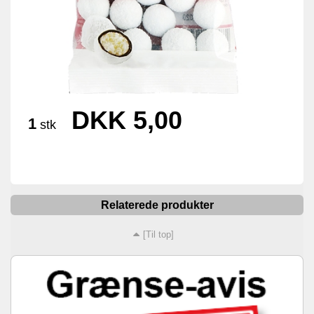
DKK 5,00
1
stk
Relaterede produkter
[Til top]