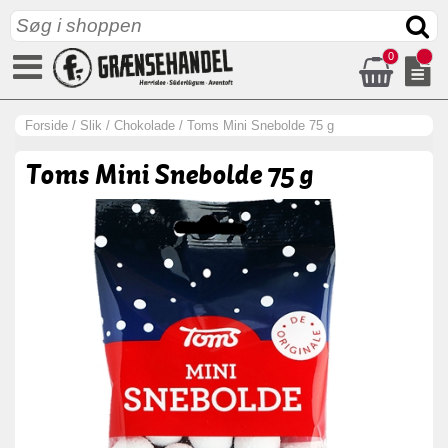
0
Forside
/
Slik
/
Chokolade
/
Toms Mini Snebolde 75 g
Toms Mini Snebolde 75 g