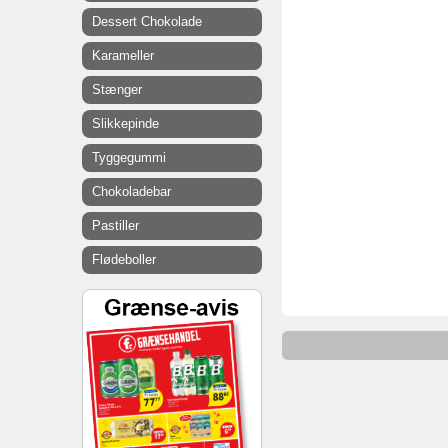
Dessert Chokolade
Karameller
Stænger
Slikkepinde
Tyggegummi
Chokoladebar
Pastiller
Flødeboller