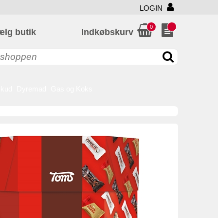
LOGIN
0
ælg butik
Indkøbskurv
skud
Dyremad
Gas og Koks