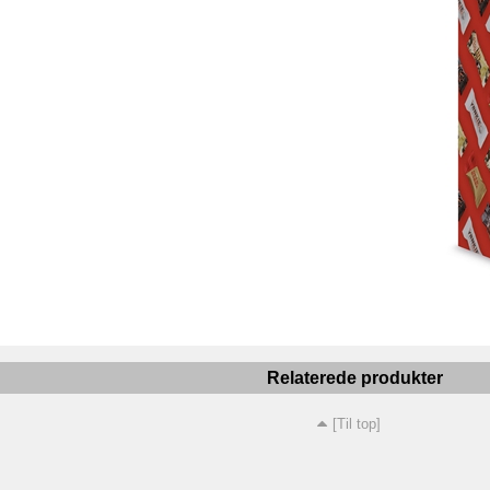
Relaterede produkter
[Til top]