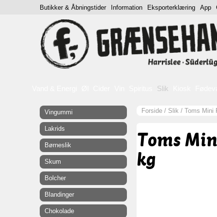
Butikker & Åbningstider
Information
Eksporterklæring
App
Vand & Energi
Øl
Cider
Vin
Spiritus
Slik
Kiosk
Fødev
Forside
/
Slik
/
Toms Mini F
Vingummi
Lakrids
Toms Mini
Børneslik
kg
Skum
Bolcher
Blandinger
Chokolade