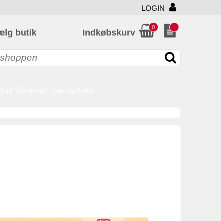
LOGIN
0
ælg butik
Indkøbskurv
skud
Dyremad
Gas og Koks