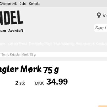
Grænse-avis
Jobs
Kontakt
V
arer
Køl og Frost
Personlig Pleje
Husholdning
Helsekost & Kosttil
/
Toms Kringler Mørk 75 g
gler Mørk 75 g
34.99
2
stk
DKK