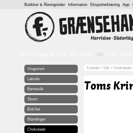
Butikker & Åbningstider
Information
Eksporterklæring
App
Vand & Energi
Øl
Cider
Vin
Spiritus
Slik
Kiosk
Fødev
Forside
/
Slik
/
Chokolade
Vingummi
Lakrids
Toms Krin
Børneslik
Skum
Bolcher
Blandinger
Chokolade