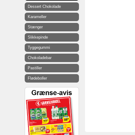
Dessert Chokolade
Karameller
Stænger
Slikkepinde
Tyggegummi
Chokoladebar
Pastiller
Flødeboller