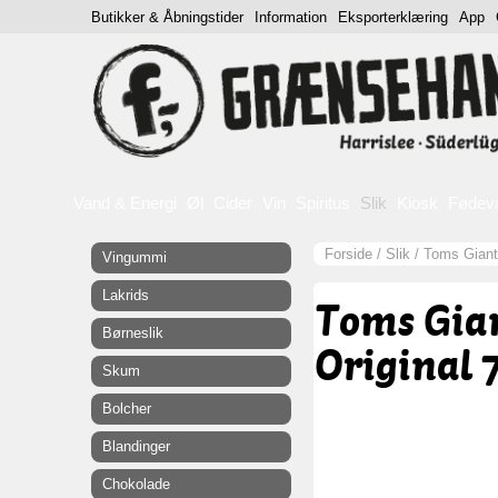
Butikker & Åbningstider
Information
Eksporterklæring
App
Vand & Energi
Øl
Cider
Vin
Spiritus
Slik
Kiosk
Fødev
Forside
/
Slik
/
Toms Giant 
Vingummi
Lakrids
Toms Gian
Børneslik
Original 
Skum
Bolcher
Blandinger
Chokolade