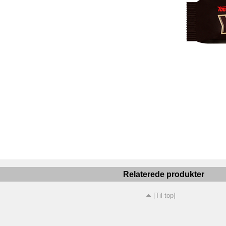
Relaterede produkter
[Til top]