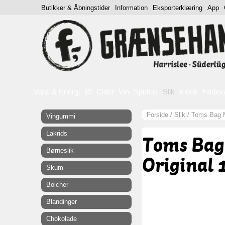
Butikker & Åbningstider
Information
Eksporterklæring
App
Vand & Energi
Øl
Cider
Vin
Spiritus
Slik
Kiosk
Fødev
Forside
/
Slik
/
Toms Bag Mi
Vingummi
Lakrids
Toms Bag
Børneslik
Original 
Skum
Bolcher
Blandinger
Chokolade