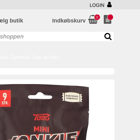
LOGIN
0
ælg butik
Indkøbskurv
skud
Dyremad
Gas og Koks