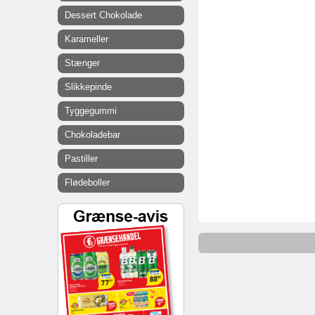
Dessert Chokolade
Karameller
Stænger
Slikkepinde
Tyggegummi
Chokoladebar
Pastiller
Flødeboller