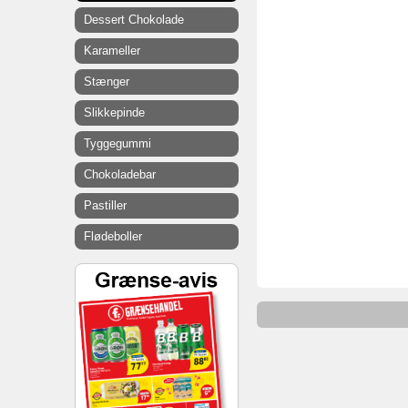
Dessert Chokolade
Karameller
Stænger
Slikkepinde
Tyggegummi
Chokoladebar
Pastiller
Flødeboller