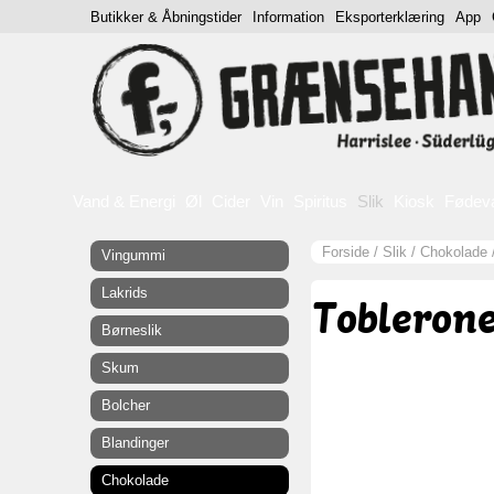
Butikker & Åbningstider
Information
Eksporterklæring
App
Vand & Energi
Øl
Cider
Vin
Spiritus
Slik
Kiosk
Fødev
Forside
/
Slik
/
Chokolade
Vingummi
Lakrids
Toblerone
Børneslik
Skum
Bolcher
Blandinger
Chokolade