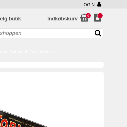
LOGIN
0
ælg butik
Indkøbskurv
skud
Dyremad
Gas og Koks