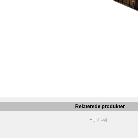
Relaterede produkter
[Til top]