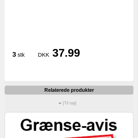
37.99
3
stk
DKK
Relaterede produkter
[Til top]