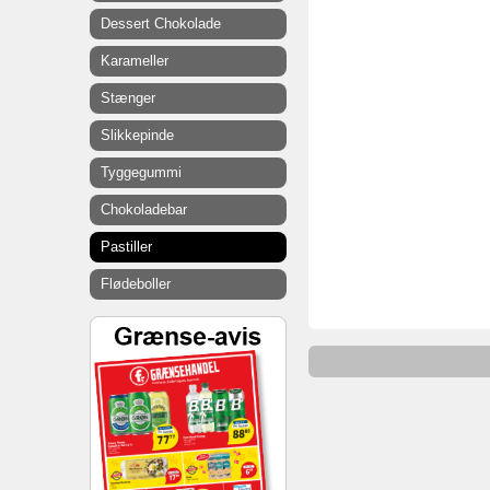
Dessert Chokolade
Karameller
Stænger
Slikkepinde
Tyggegummi
Chokoladebar
Pastiller
Flødeboller