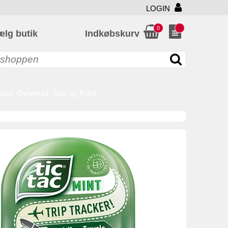
LOGIN
0
ælg butik
Indkøbskurv
skud
Dyremad
Gas og Koks