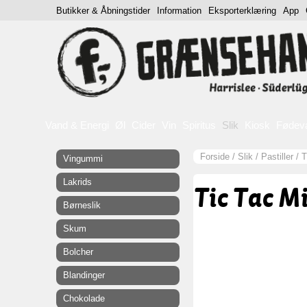
Butikker & Åbningstider
Information
Eksporterklæring
App
Vand & Energi
Øl
Cider
Vin
Spiritus
Slik
Kiosk
Fødev
Forside
/
Slik
/
Pastiller
/
T
Vingummi
Lakrids
Tic Tac M
Børneslik
Skum
Bolcher
Blandinger
Chokolade