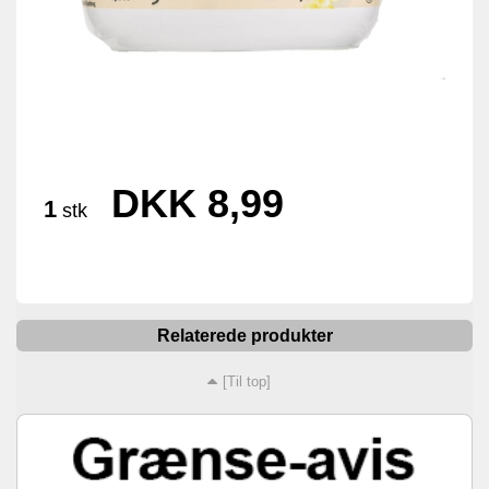
DKK 8,99
1
stk
Relaterede produkter
[Til top]