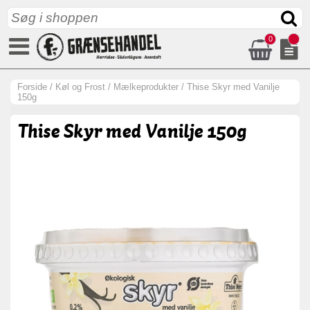
0
Forside
/
Køl og Frost
/
Mælkeprodukter
/
Thise Skyr med Vanilje
150g
Thise Skyr med Vanilje 150g