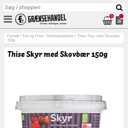
0
Forside
/
Køl og Frost
/
Mælkeprodukter
/
Thise Skyr med Skovbær
150g
Thise Skyr med Skovbær 150g