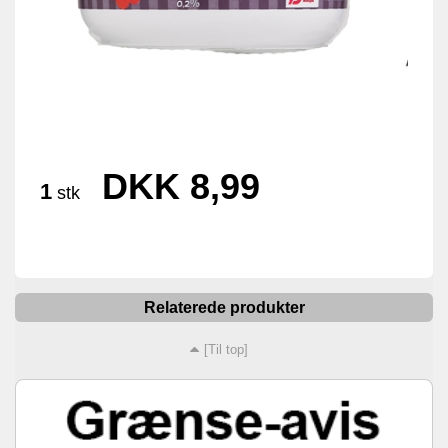
DKK 8,99
1
stk
Relaterede produkter
[Til top]