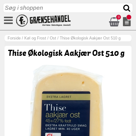
0
Forside
/
Køl og Frost
/
Ost
/
Thise Økologisk Aakjær Ost 510 g
Thise Økologisk Aakjær Ost 510 g