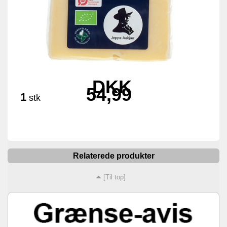
DKK
54,99
1
stk
Relaterede produkter
[Til top]