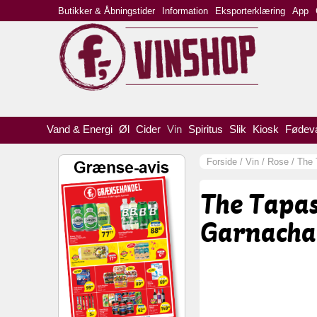
Butikker & Åbningstider
Information
Eksporterklæring
App
Vand & Energi
Øl
Cider
Vin
Spiritus
Slik
Kiosk
Fødev
Forside
/
Vin
/
Rose
/
The 
The Tapas
Garnacha 