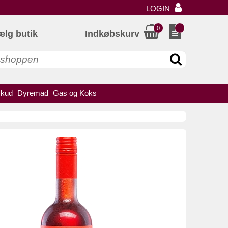
LOGIN
0
ælg butik
Indkøbskurv
skud
Dyremad
Gas og Koks