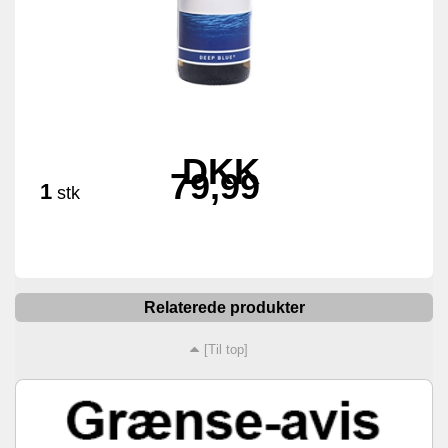
DKK
79,99
1
stk
Relaterede produkter
[Til top]