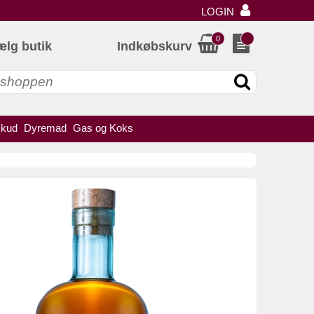
LOGIN
0
ælg butik
Indkøbskurv
skud
Dyremad
Gas og Koks