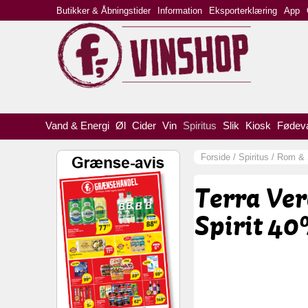
Butikker & Åbningstider
Information
Eksporterklæring
App
Vand & Energi
Øl
Cider
Vin
Spiritus
Slik
Kiosk
Fødev
Forside
/
Spiritus
/
Rom & S
Terra Ver
Spirit 40