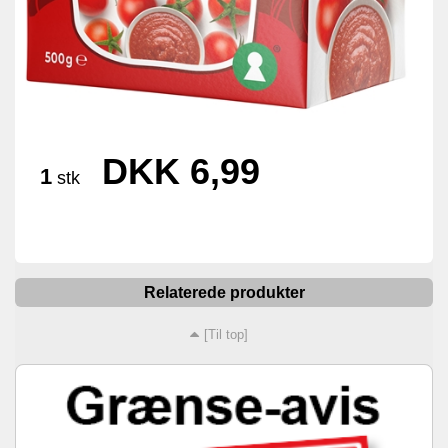
DKK 6,99
1
stk
Relaterede produkter
[Til top]