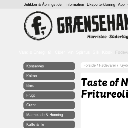
Butikker & Åbningstider
Information
Eksporterklæring
App
Vand & Energi
Øl
Cider
Vin
Spiritus
Slik
Kiosk
Fødev
Forside
/
Fødevarer
/
Krydd
Konserves
Kakao
Taste of 
Brød
Fritureoli
Frugt
Grønt
Marmelade & Honning
Kaffe & Te