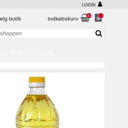
LOGIN
0
ælg butik
Indkøbskurv
skud
Dyremad
Gas og Koks